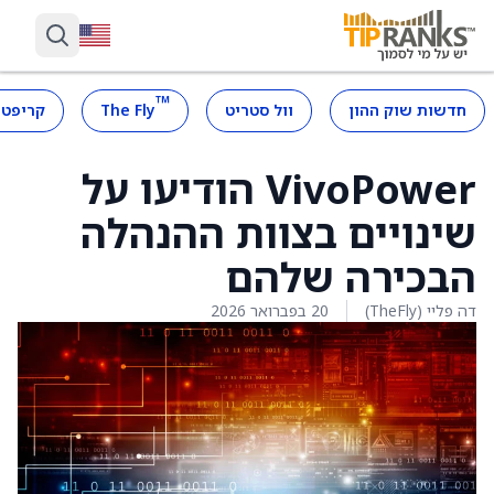
™
חדשות שוק ההון
וול סטריט
The Fly
קריפטו
VivoPower הודיעו על
שינויים בצוות ההנהלה
הבכירה שלהם
דה פליי (TheFly)
20 בפברואר 2026