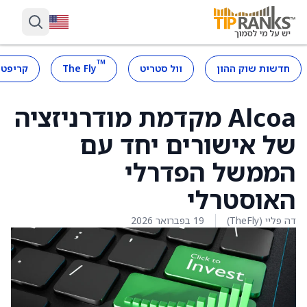
™
חדשות שוק ההון
וול סטריט
The Fly
קריפטו
Alcoa מקדמת מודרניזציה
של אישורים יחד עם
הממשל הפדרלי
האוסטרלי
דה פליי (TheFly)
19 בפברואר 2026