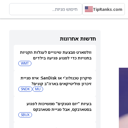
TipRanks.com
חדשות אחרונות
וולמארט מבצעת שינויים לעגלות הקניות
בחנויות כדי למנוע פגיעה בילדים
WMT
מיקרון טכנולוג'י או SanDisk: איזו מניית
זיכרון פוליטיקאים בארה"ב קונים?
SNDK
MU
בעיות "יום הטנקים" ממשיכות לפגוע
בסטארבקס, אבל מניית סטארבקס
(NASDAQ:SBUX) עולה בכל זאת
SBUX