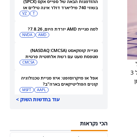
ההזדמנות הבאה של ספייס אקס (SPCX)
בשווי 740 מיליארד דולר אינה טילים או
בינה מלאכותית
T
VZ
למה מניית AMD יורדת היום, 7.8.26?
NVDA
AMD
מניית קומקאסט (NASDAQ:CMCSA)
מטפסת מעט עם רשת אלחוטית פרטית
CMCSA
15% עד 16%. – הוצאות מכירה, הנהלה וכלליות (SG&A) בטווח של 151 מיליון דולר עד 154 מיליון דולר, כולל 3
אפל או מיקרוסופט: איזו מניית טכנולוגיה
יות של כ-32 מיליון
קונים הפוליטיקאים בארה"ב?
MSFT
AAPL
עוד בחדשות השוק >
נביוס גרופ תדווח על תוצאות הרבעון
השני ב-12 באוגוסט. מי מחזיק במניית
QQQ
EFA
[NBIS]?
הכי נקראות
למה מניות מיקרון טכנולוג'י ו-SanDisk