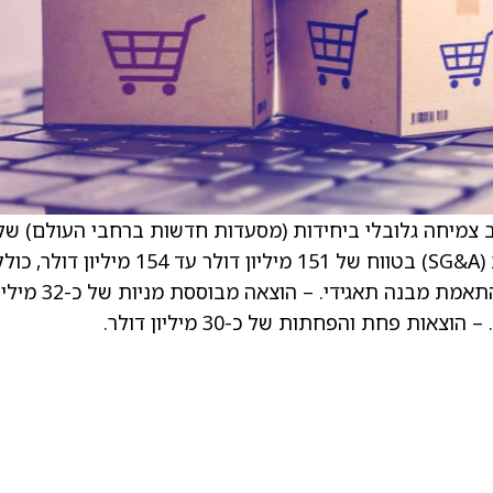
2, Wingstop מצפה:. – קצב צמיחה גלובלי ביחידות (מסעדות חדשות ברחבי העולם) של
מיליון דולר של עלויות ארגון מחדש הקשורות להתאמת מבנה תאגידי. – הוצאה מבוססת מנ