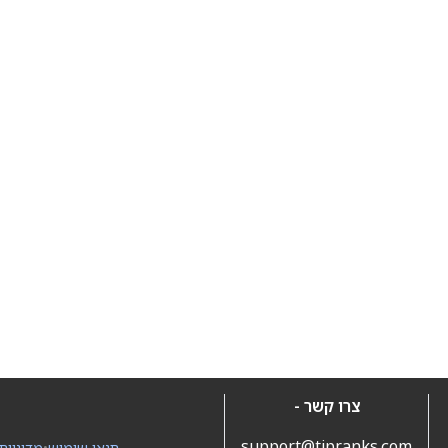
צרו קשר -
support@tipranks.com
תנאי שימוש
•
מדיניות