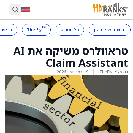
™
חדשות שוק ההון
וול סטריט
The Fly
קריפטו
טראוולרס משיקה את AI
Claim Assistant
דה פליי (TheFly)
19 בפברואר 2026