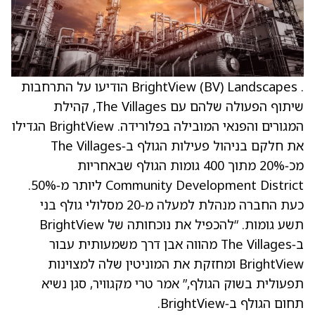
. BrightView (BV) Landscapes הודיעו על התרחבות
שיתוף הפעולה שלהם עם The Villages, קהילת
המגורים והפנאי המובילה בפלורידה. BrightView הגדילו
את חלקם בניהול פעילות הגולף ב‑The Villages
מכ‑20% מתוך 400 גומות הגולף שבאחריות
Community Development District ליותר מ‑50%.
כעת החברה מנהלת למעלה מ‑20 מסלולי גולף בני
תשע גומות. “להכפיל את נוכחותה של BrightView
ב‑The Villages מהווה אבן דרך משמעותית עבור
BrightView ומחזקת את המוניטין שלה למצוינות
תפעולית בשוק הגולף,” אמר טרי מקגוויר, סגן נשיא
תחום הגולף ב‑BrightView.