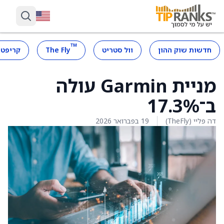
™
חדשות שוק ההון
וול סטריט
The Fly
קריפטו
מניית Garmin עולה
ב־17.3%
דה פליי (TheFly)
19 בפברואר 2026