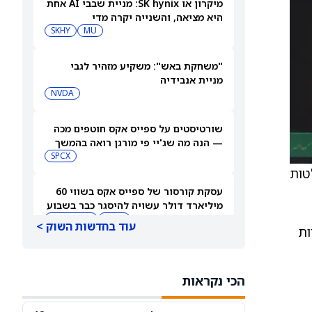
מיקרון או SK hynix: מניית שבבי AI אחת
היא מציאה, והשנייה יקרה מדי
SKHY
MU
"משחקת באש": משקיע מזהיר לגבי
מניית אנבידיה
NVDA
שורטיסטים על ספייס אקס חוטפים מכה
— הנה מה שג'יי פי מורגן רואה בהמשך
SPCX
טות
עסקת קורסור של ספייס אקס בשווי 60
מיליארד דולר עשויה להיסגר כבר בשבוע
הבא… אבל המותג Cursor עלול להיעלם
SPCX
PC:CURSO
עוד בחדשות השוק >
ות
מניית מעקב? ג'פריס גרופ שוקלת את
הספקולציות על מיזוג בין SpaceX
הכי נקראות
לטסלה
JEF
SPCX