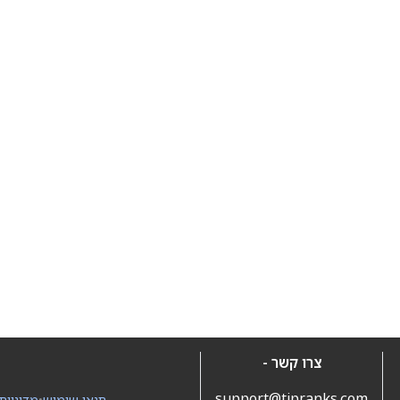
צרו קשר -
support@tipranks.com
תנאי שימוש
•
מדיניות