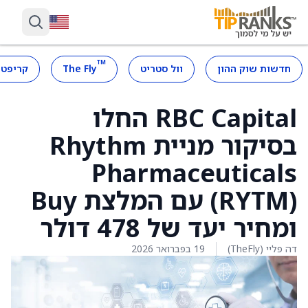
™
חדשות שוק ההון
וול סטריט
The Fly
קריפטו
RBC Capital החלו
בסיקור מניית Rhythm
Pharmaceuticals
‏(RYTM) עם המלצת Buy
ומחיר יעד של 478 דולר
דה פליי (TheFly)
19 בפברואר 2026