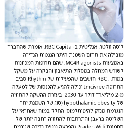
ליסה וולטר, אנליטית ב-RBC Capital, אומרת שהחברה
מובילה את תחום השמנת היתר הגנטית הנדירה
באמצעות MC4R agonists, שהם תרופות המכוונות
לשורש המחלה במסלול התיאבון והבקרה על משקל
במוח. . RBC חושבים שהפעילות של Rhythm סביב
התרופה Imcivree יכולה להגיע להכנסות של למעלה
מ-2 מיליארד דולר עד 2030, בעזרת ההשקה להתוויה
של hypothalamic obesity (סוג של השמנת יתר
הנגרמת מנזק להיפותלמוס, החלק במוח שאחראי על
השליטה ברעב) והתרחבות להתוויה רחבה יותר של
תסמונת Prader-Willi (הפרעה גנטית נדירה שגורמת