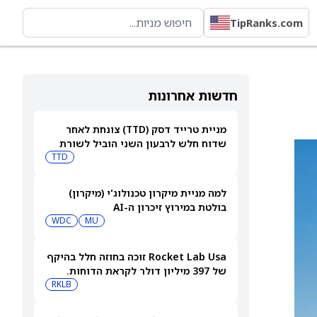
TipRanks.com
חדשות אחרונות
מניית טרייד דסק (TTD) צונחת לאחר
שדוח חלש לרבעון השני הוביל לשורת
הורדות דירוג
TTD
למה מניית מיקרון טכנולוג'י (מיקרון)
בולטת במירוץ זיכרון ה-AI
WDC
MU
Rocket Lab Usa זוכה בחוזה חלל בהיקף
של 397 מיליון דולר לקראת הדוחות.
האם מכירות גדולות יספיקו כדי להגיע
RKLB
לרווחיות?