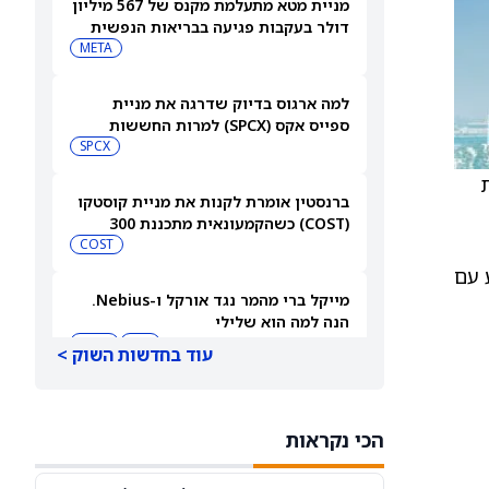
מניית מטא מתעלמת מקנס של 567 מיליון
דולר בעקבות פגיעה בבריאות הנפשית
של בני נוער
META
למה ארגוס בדיוק שדרגה את מניית
ספייס אקס (SPCX) למרות החששות
מהוצאות על AI
SPCX
ברנסטין אומרת לקנות את מניית קוסטקו
(COST) כשהקמעונאית מתכננת 300
מחסנים חדשים
COST
מבוצע עם
מייקל ברי מהמר נגד אורקל ו-Nebius.
הנה למה הוא שלילי
NBIS
MU
עוד בחדשות השוק >
מניית סוויטגרין (SG) צונחת כשמשקיעים
נוטשים את הירוקים שלהם בעקבות
הכי נקראות
התפרצות מחלה שמקורה במזון
SG