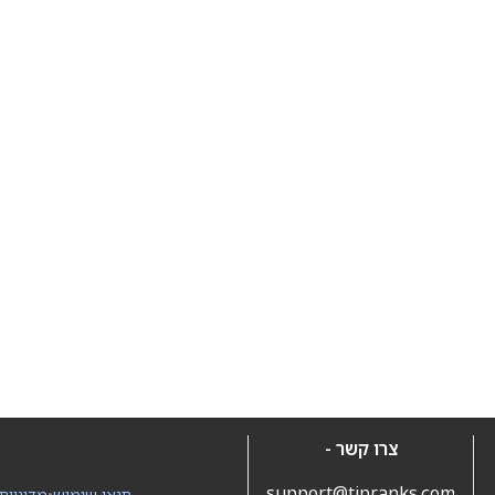
צרו קשר -
support@tipranks.com
תנאי שימוש
•
מדיניות