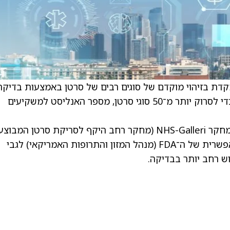
תמקדת בזיהוי מוקדם של סוגים רבים של סרטן באמצעות בדיקת
Galleri. Galleri משתמשת בדגימת דם פשוטה כדי לסרוק יותר מ־50 סוגי סרטן, מספר האנליסט למשקיעים
הפירמה מצפה שאבני דרך צפויות, כמו תוצאות מחקר NHS-Galleri (מחקר רחב היקף לסריקת סרטן ה
שירות הבריאות הלאומי של בריטניה) והחלטה אפשרית של ה־FDA (מנהל המזון והתרופות האמריקאי) לגבי