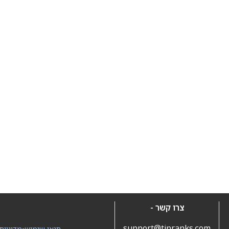
צרו קשר -
support@tipranks.com
תנאי שימוש
•
מדיניות