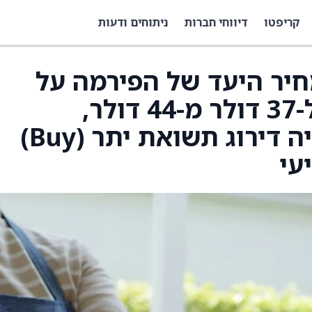
קריפטו
דיווחי חברות
ניתוחים ודעות
ו את מחיר היעד של הפירמה על
DraftKings (DKNG) ל-37 דולר מ-44 דולר,
וממשיכים להעניק למניה דירוג תשואת יתר (Buy)
עי