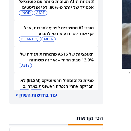
3 מניות ה-AI הטובות ביותר עם פוטנציאל
אפסייד של יותר מ-80%, לפי אנליסטים
INOD
AIOT
סוכני AI ממשיכים לפרוץ לחברות, אבל
אף אחד לא יודע את מי לתבוע
PC:ANTPQ
META
האופציות של ASTS מתמחרות תנודה של
13.9% סביב הדוח – איך זה משתווה
להיסטוריה?
ASTS
י
מניית בלוסוםהיל תרפיוטיקס (BLSM) לא
הבריקה אחרי הנפקה ראשונית בארה"ב
בהיקף של 150 מיליון דולר
BMY
JPM
עוד בחדשות השוק >
מניית אינטל (אינטל) עולה בעקבות
התקדמות ב-HDMI 2.1
הכי נקראות
INTC
AMD