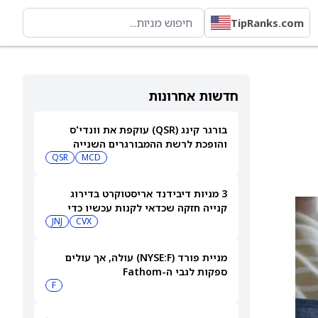
TipRanks.com
חדשות אחרונות
בורגר קינג (QSR) עוקפת את וונדי'ס
והופכת לרשת ההמבורגרים השנייה
בגודלה בארה"ב
MCD
QSR
3 מניות דיבידנד אריסטוקרט בדירוג
קנייה חזקה שכדאי לקנות עכשיו כדי
לקבל תשלום בספטמבר — 8/7/26
CVX
JNJ
מניית פורד (NYSE:F) עולה, אך עולים
ספקות לגבי ה-Fathom
F