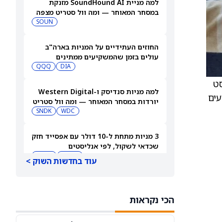
למה מניית SoundHound AI מזנקת
במסחר המאוחר — ומה וול סטריט מצפה
שיקרה בהמשך
SOUN
החוזים העתידיים על המניות בארה"ב
עולים בזמן שהמשקיעים ממתינים
לדוחות נוספים
DIA
QQQ
ים 2026 ו-2027. האנליסט
למה מניות סנדיסק ו-Western Digital
עים
יורדות במסחר המאוחר — ומה וול סטריט
צופה בהמשך
WDC
SNDK
3 מניות מתחת ל-10 דולר עם אפסייד חזק
שכדאי לשקול, לפי אנליסטים
TDUP
SOUN
עוד בחדשות השוק >
הירידה במניית ספייס אקס (SPCX) אחרי
דוחות הרבעון השני מפנה את הזרקור
הכי נקראות
ASTS
לקרנות סל חלל עם חשיפה גבוהה
GSAT