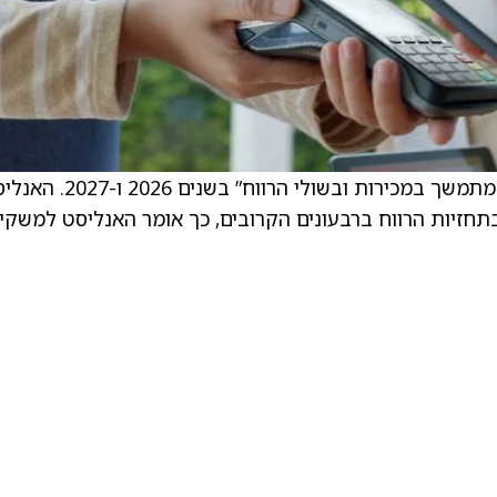
. . Roth Capital מצפים ש-Yeti תציג “מומנטום מתמשך במכירות ובשולי הרווח” בשנ
בתחזיות הרווח ברבעונים הקרובים, כך אומר האנליסט למשקי