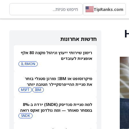
TipRanks.com
Bu מ-Hold
חדשות אחרונות
רימון שירותי ייעוץ וניהול מקצה 80 אלף
אופציות לעובדים
IL:RMON
מיקרוסופט או IBM: מורגן סטנלי בוחר
את מניית ההייפרסקיילר הטובה יותר
לקנייה עכשיו
IBM
MSFT
למה מניית סנדיסק (SNDK) ירדה ב-8%
במסחר מאוחר — ומה גולדמן זאקס רואה
בהמשך
SNDK