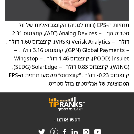
תחזיות ה-EPS (רווח למניה) הקונצנזואליות של וול
סטריט הן:. . – Analog Devices ‏(ADI), קונצנזוס 2.31
דולר . – Verisk Analytics ‏(VRSK), קונצנזוס 1.60 דולר .
– Global Payments ‏(GPN), קונצנזוס 3.16 דולר . –
Insulet ‏(PODD), קונצנזוס 1.46 דולר . – Wingstop
‏(WING), קונצנזוס 0.83 דולר . – SolarEdge ‏(SEDG),
קונצנזוס ‎-0.23 דולר . “קונצנזוס” משמעו תחזית ה-EPS
הממוצעת של אנליסטים בוול סטריט.
חפשו אותנו -