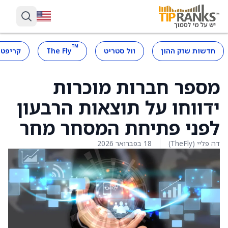
™
חדשות שוק ההון
וול סטריט
The Fly
קריפטו
מספר חברות מוכרות
ידווחו על תוצאות הרבעון
לפני פתיחת המסחר מחר
דה פליי (TheFly)
18 בפברואר 2026