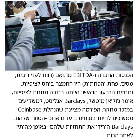
הכנסות החברה ו-EBITDA מתואם (רווח לפני ריבית,
מסים, פחת והפחתות) היו החמצה ביחס לציפיות,
ותחזית הרבעון הראשון הייתה ברובה מתחת לציפיות,
אומר ג’וליאן מיטשל, Barclays אנליסט, למשקיעים
במזכר מחקר. הפירמה מציינת שהנהלת Coinbase
ממשיכים להיות בטוחים ביעדים ארוכי-הטווח שלהם.
Barclays הורידו את התחזיות שלהם “באופן מהותי”
לאחר הדוח.