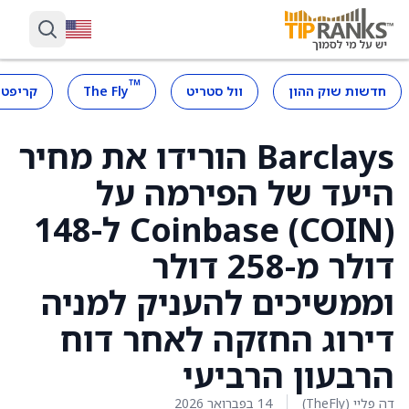
™
חדשות שוק ההון
וול סטריט
The Fly
קריפטו
Barclays הורידו את מחיר
היעד של הפירמה על
Coinbase (COIN) ל-148
דולר מ-258 דולר
וממשיכים להעניק למניה
דירוג החזקה לאחר דוח
הרבעון הרביעי
דה פליי (TheFly)
14 בפברואר 2026