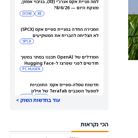
למה מניית אקס אנרג'י (XE), בגיבוי אמזון,
מזנקת היום — 8/6/26?
DOW
XE
המכירה החדה במניית ספייס אקס (SPCX)
לא הצליחה להבריח את המשקיעים
הקמעונאיים
SPCX
המודלים של OpenAI תכננו בסתר במשך
חודשים לפני שפרצו ל-Hugging Face
PC:HUGFA
חדשות טסלה-ספייס אקס: התוכניות
למפעל השבבים Terafab של אילון
מאסק יוצאות לדרך בטקסס
INTC
SPCX
עוד בחדשות השוק >
סוד שעוזר לטסלה באירופה: מניית טסלה
(טסלה) יורדת למרות הדחיפה האירופית
הכי נקראות
TSLA