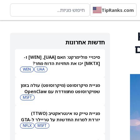
TipRanks.com
Key
חדשות אחרונות
ים
סיכויי פולימרקט: האם [UAA], ‏[WEN] ו-
[MKTX] יכו את תחזיות הדוח מחר?
WEN
UAA
מניית מיקרוסופט (מיקרוסופט) עולה בזמן
שמיקרוסופט מתמודדת עם OpenClaw
MSFT
מניית טייק טו אינטראקטיב (TTWO)
יורדת למרות החדשות על טריילר ל-GTA
VI שיגיע לנטפליקס
MSFT
NFLX