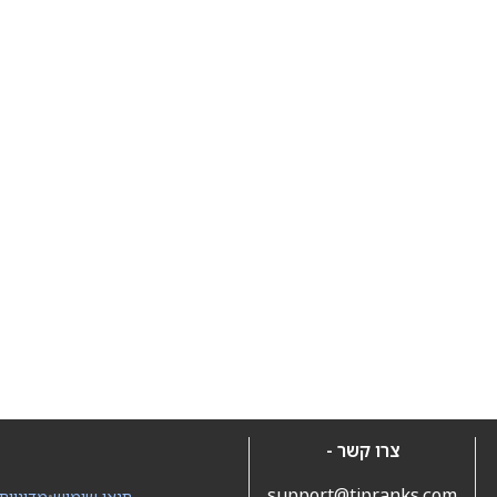
צרו קשר -
support@tipranks.com
תנאי שימוש
•
מדיניות