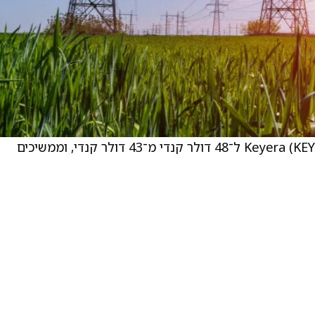
Barclays העלו את מחיר היעד של הפירמה Keyera (KEYUF) ל־48 דולר קנדי מ־43 דולר קנדי, וממשיכים