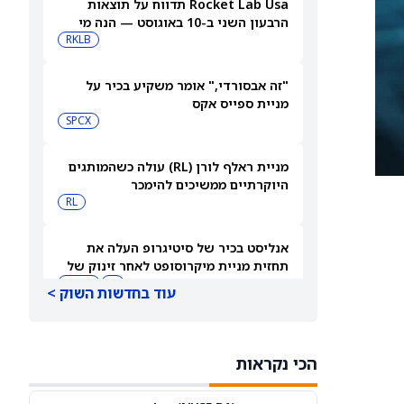
Rocket Lab Usa תדווח על תוצאות
הרבעון השני ב-10 באוגוסט — הנה מי
מחזיק במניית החלל הזו
RKLB
"זה אבסורדי," אומר משקיע בכיר על
מניית ספייס אקס
SPCX
מניית ראלף לורן (RL) עולה כשהמותגים
היוקרתיים ממשיכים להימכר
RL
אנליסט בכיר של סיטיגרופ העלה את
תחזית מניית מיקרוסופט לאחר זינוק של
43% במכירות Azure של מיקרוסופט
C
MSFT
עוד בחדשות השוק >
רמי לוי שיווק השיקמה: אישור עסקאות
עם בעל השליטה וישראייר
הכי נקראות
IL:RMLI