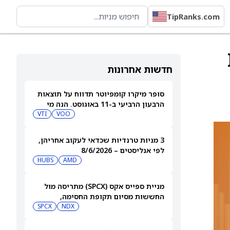
TipRanks.com
 IFF
חדשות אחרונות
סופר מיקרו קומפיוטר תדווח על תוצאות
הרבעון הרביעי ב-11 באוגוסט. הנה מי
מחזיק במניית SMCI
VOO
VTI
3 מניות טרנדיות שכדאי לעקוב אחריהן,
לפי אנליסטים – 8/6/2026
HUBS
AMD
מניית ספייס אקס (SPCX) מתריסה מול
החששות מסיום תקופת החסימה,
ומטפסת לאחר שחרור 911 מיליון מניות
NDX
SPCX