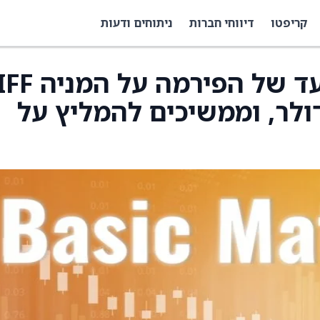
קריפטו
דיווחי חברות
ניתוחים ודעות
Citi העלו את מחיר היעד של הפירמה על המניה
I) ל־95 דולר מ־83 דולר, וממשיכים להמליץ על