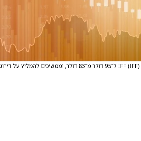
Citi העלו את מחיר היעד של הפירמה על המניה IFF (IFF) ל־95 דולר מ־83 דולר, וממשיכים להמליץ על דירוג