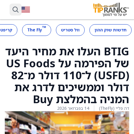
™
חדשות שוק ההון
וול סטריט
The Fly
קריפטו
BTIG העלו את מחיר היעד
של הפירמה על US Foods
(USFD) ל־110 דולר מ־82
דולר וממשיכים לדרג את
המניה בהמלצת Buy
דה פליי (TheFly)
14 בפברואר 2026