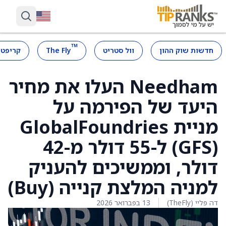
™
חדשות שוק ההון
וול סטריט
The Fly
קריפטו
Needham העלו את מחיר
היעד של הפירמה על
מניית GlobalFoundries
(GFS) ל-55 דולר מ-42
דולר, וממשיכים להעניק
למניה המלצת קנייה (Buy)
דה פליי (TheFly)
13 בפברואר 2026