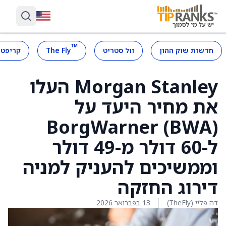
™
חדשות שוק ההון
וול סטריט
The Fly
קריפטו
Morgan Stanley העלו
את מחיר היעד על
BorgWarner (BWA)
ל-60 דולר מ-49 דולר
וממשיכים להעניק למניה
דירוג החזקה
דה פליי (TheFly)
13 בפברואר 2026