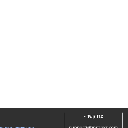
צרו קשר -
support@tipranks.com
תנאי שימוש
•
מדיניות