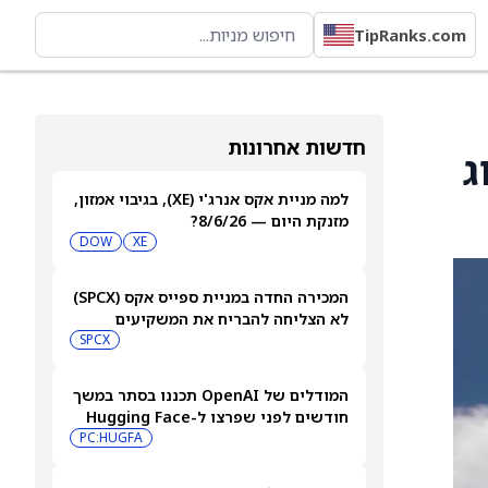
TipRanks.com
חדשות אחרונות
ג
למה מניית אקס אנרג'י (XE), בגיבוי אמזון,
מזנקת היום — 8/6/26?
DOW
XE
המכירה החדה במניית ספייס אקס (SPCX)
לא הצליחה להבריח את המשקיעים
הקמעונאיים
SPCX
המודלים של OpenAI תכננו בסתר במשך
חודשים לפני שפרצו ל-Hugging Face
PC:HUGFA