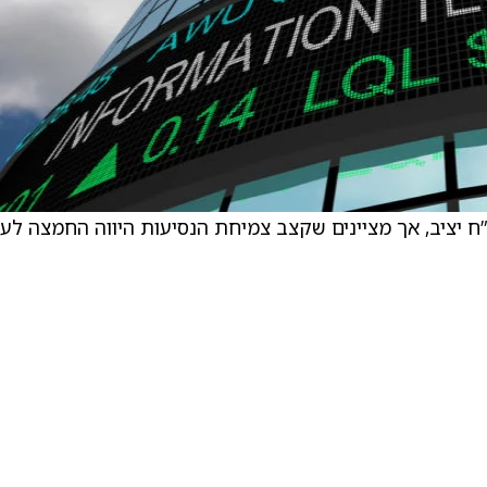
מה רואים בדו”ח הרבעון הרביעי של Lyft דו”ח יציב, אך מציינים שקצב צמיחת הנסיעות היווה החמצה 