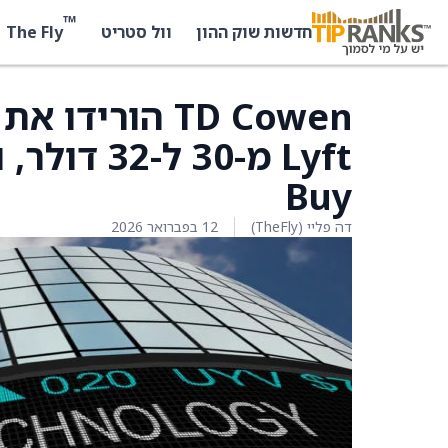
™
The Fly
חדשות שוק ההון
וול סטריט
TD Cowen הור
Lyft מ-30
Buy
דה פליי (TheFly)
12 בפברואר 2026