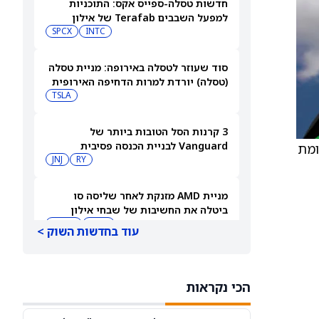
חדשות טסלה-ספייס אקס: התוכניות
למפעל השבבים Terafab של אילון
מאסק יוצאות לדרך בטקסס
INTC
SPCX
סוד שעוזר לטסלה באירופה: מניית טסלה
(טסלה) יורדת למרות הדחיפה האירופית
TSLA
3 קרנות הסל הטובות ביותר של
Vanguard לבניית הכנסה פסיבית
לעומת
בפרישה
RY
JNJ
מניית AMD מזנקת לאחר שליסה סו
ביטלה את החשיבות של שבחי אילון
מאסק לאנבידיה
AMD
NVDA
עוד בחדשות השוק >
רמי לוי: התקיימו התנאים להסכמי מועדון
התעופה עם ישראכרט וישראייר
הכי נקראות
IL:RMLI