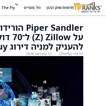
™
The Fly
חדשות שוק ההון
וול סטריט
r Sandler
להעניק למניה דירוג Buy
דה פליי (TheFly)
12 בפברואר 2026