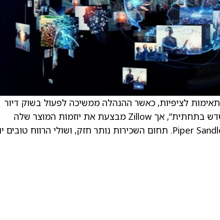
מתאימות לציפיות, כאשר ההנהלה ממשיכה לפעול בשוק דיור
מאתגר אך משתפר. שוק הדיור נותר חלש ו”מדשדש בתחתית”, אך Zillow מבצעת את יוזמות המוצר שלה
ומבצעת רכישה עצמית של מניות, מוסיפים ב־Piper Sandler. תחום השכירות נותר חזק, ושולי הרווח טובי