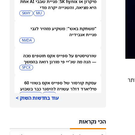
מיקרון או SK hynix: מניית שבבי AI אחת
היא מציאה, והשנייה יקרה מדי
SKHY
MU
"משחקת באש": משקיע מזהיר לגבי
מניית אנבידיה
NVDA
שורטיסטים על ספייס אקס חוטפים מכה
— הנה מה שג'יי פי מורגן רואה בהמשך
SPCX
ם יותר
עסקת קורסור של ספייס אקס בשווי 60
מיליארד דולר עשויה להיסגר כבר בשבוע
הבא… אבל המותג Cursor עלול להיעלם
SPCX
PC:CURSO
עוד בחדשות השוק >
מניית מעקב? ג'פריס גרופ שוקלת את
הספקולציות על מיזוג בין SpaceX
הכי נקראות
לטסלה
JEF
SPCX