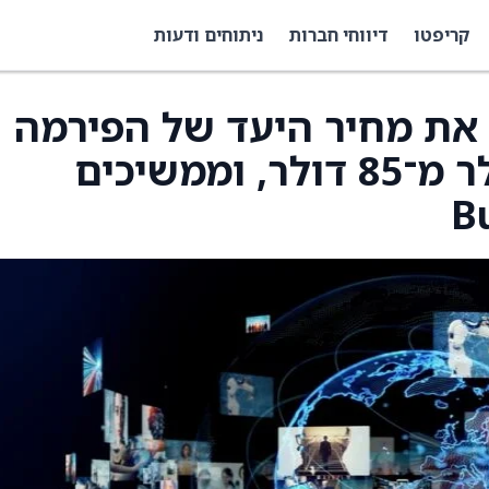
קריפטו
דיווחי חברות
ניתוחים ודעות
Pipe הורידו את מחיר היעד של הפירמה
על Zillow ‏(Z) ל־70 דולר מ־85 דולר, וממשיכים