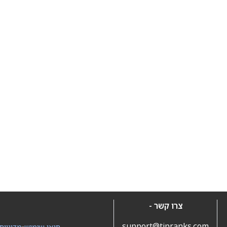
צרו קשר -
support@tipranks.com
תנאי שימוש
•
מדיניות