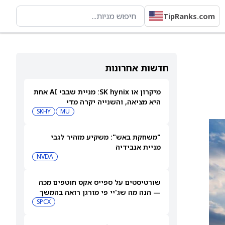
TipRanks.com
חדשות אחרונות
מיקרון או SK hynix: מניית שבבי AI אחת
היא מציאה, והשנייה יקרה מדי
SKHY
MU
"משחקת באש": משקיע מזהיר לגבי
מניית אנבידיה
NVDA
שורטיסטים על ספייס אקס חוטפים מכה
— הנה מה שג'יי פי מורגן רואה בהמשך
SPCX