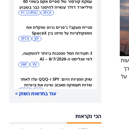
עסקת קורסור של ספייס אקס בשווי 60
מיליארד דולר עשויה להיסגר כבר בשבוע
הבא… אבל המותג Cursor עלול להיעלם
SPCX
PC:CURSO
מניית מעקב? ג'פריס גרופ שוקלת את
הספקולציות על מיזוג בין SpaceX
לטסלה
JEF
SPCX
3 תעודות הסל הטובות ביותר להשקעה,
לפי אנליסט ה-AI – 8/7/2026
עות
IWF
VV
רך
של שלושה מייל (בארות אופקיות ארוכות יותר שיכולות לשפר את התפוקה). . . הפירמה משאירה המלצת Buy על
שוק המניות היום: SPY ו-QQQ עלו לאחר
שדוח תעסוקה מאכזב שינה את ציפיות
הריבית
DIA
QQQ
עוד בחדשות השוק >
מניות מחשוב קוונטי מזנקות כשוושינגטון
בוחנת הגדלת המימון ב-68%
הכי נקראות
QBTS
IONQ