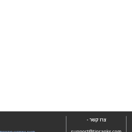
צרו קשר -
support@tipranks.com
תנאי שימוש
•
מדיניות