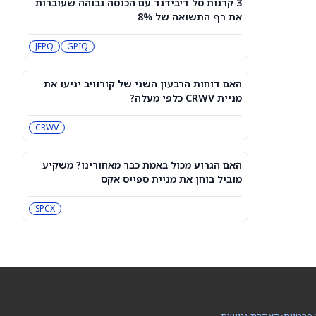
3 קרנות סל דיבידנד עם הכנסה גבוהה שעוברות
3 קרנות סל דיבידנד עם הכנסה גבוהה
את רף התשואה של 8%
שעוברות את רף התשואה של 8%
JEPQ
GPIQ
JEPQ
GPIQ
האם דוחות הרבעון השני של קורוויב
יניעו את מניית CRWV כלפי מעלה?
האם דוחות הרבעון השני של קורוויב יניעו את
CRWV
מניית CRWV כלפי מעלה?
CRWV
האם הגרוע מכול באמת כבר מאחורינו?
משקיע מוביל בוחן את מניית ספייס אקס
SPCX
האם הגרוע מכול באמת כבר מאחורינו? משקיע
מוביל בוחן את מניית ספייס אקס
מיקרון או SK hynix: מניית שבבי AI אחת
היא מציאה, והשנייה יקרה מדי
SPCX
SKHY
MU
"משחקת באש": משקיע מזהיר לגבי
מניית אנבידיה
NVDA
 פרטיות
•
הצהרת נגישות