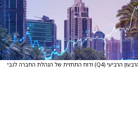
הפירמה עדכנו את האומדנים שלהם לאחר דוח הרבעון הרביעי (Q4) ודוח התחזית של הנהלת החברה לגבי