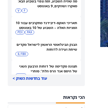
מה שהיה השבוע, ומה צפוי בשבוע הבא:
מאקרו ושווקים, 9 באוגוסט
V
F
תאריכי האקס-דיבידנד מתקרבים עבור 10
המניות האלה – השבוע של 10 באוגוסט
PDI
PAX
2026
הבנק הבינלאומי הראשון לישראל מקדים
שיחת ועידה לדוחות
IL:FIBI
תצוגה מקדימה של דוחות הרבעון השני
של הימס אנד הרס הלת': סוחרי
האופציות נערכים לתנועה של 14.5%
HIMS
עוד בחדשות השוק >
במניית HIMS
תחזית מחיר מניית Rocket Lab Usa —
מה וול סטריט מצפה לקראת הדוח ב-10
הכי נקראות
באוגוסט
RKLB