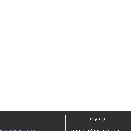
צרו קשר -
support@tipranks.com
תנאי שימוש
•
מדיניות