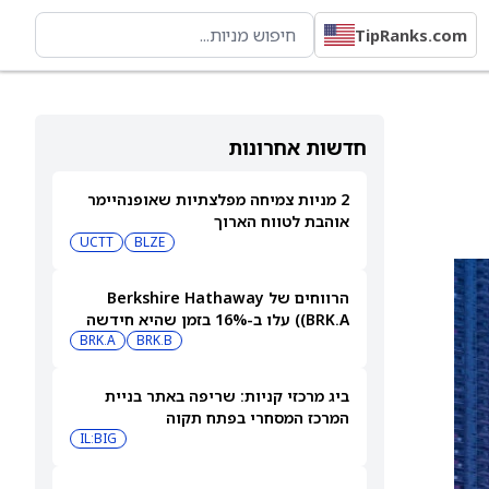
TipRanks.com
חדשות אחרונות
2 מניות צמיחה מפלצתיות שאופנהיימר
אוהבת לטווח הארוך
UCTT
BLZE
הרווחים של Berkshire Hathaway
(BRK.A) עלו ב-16% בזמן שהיא חידשה
BRK.B
רכישות עצמיות בהיקף של 4.5 מיליארד
BRK.A
דולר
ביג מרכזי קניות: שריפה באתר בניית
המרכז המסחרי בפתח תקוה
IL:BIG