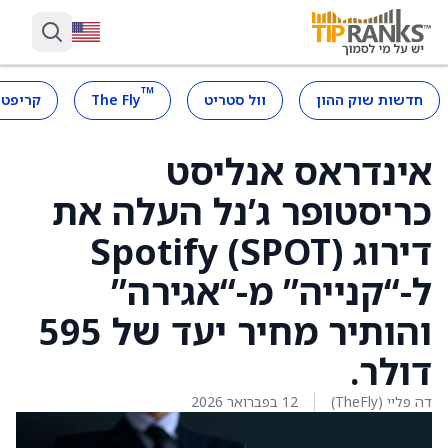
™
חדשות שוק ההון
וול סטריט
The Fly
קריפטו
אינדראס אנליסט
כריסטופר ג’נל העלה את
דירוג Spotify (SPOT)
ל-“קנייה” מ-“אגירה”
והותיר מחיר יעד של 595
דולר.
דה פליי (TheFly)
12 בפברואר 2026