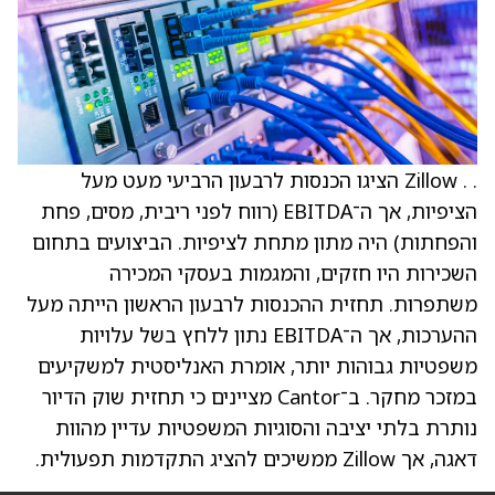
. . Zillow הציגו הכנסות לרבעון הרביעי מעט מעל
הציפיות, אך ה־EBITDA (רווח לפני ריבית, מסים, פחת
והפחתות) היה מתון מתחת לציפיות. הביצועים בתחום
השכירות היו חזקים, והמגמות בעסקי המכירה
משתפרות. תחזית ההכנסות לרבעון הראשון הייתה מעל
ההערכות, אך ה־EBITDA נתון ללחץ בשל עלויות
משפטיות גבוהות יותר, אומרת האנליסטית למשקיעים
במזכר מחקר. ב־Cantor מציינים כי תחזית שוק הדיור
נותרת בלתי יציבה והסוגיות המשפטיות עדיין מהוות
דאגה, אך Zillow ממשיכים להציג התקדמות תפעולית.