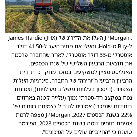
. JPMorgan העלו את הדירוג של James Hardie (JHX)
ל‑Buy מ‑Hold, והעלו את מחיר היעד ל‑41.50 דולר
אוסטרלי מ‑33 דולר אוסטרלי, לאחר שהחברה פרסמה
את תוצאות הרבעון השלישי של שנת הכספים. .
האנליסט מציין למשקיעים במזכר מחקר כי תחזית
הרבעון הרביעי ה”זהירה” של החברה, סינרגיות העלות
הצפויות (חיסכון בעלויות משילוב פעילויות), וצמיחת
נפח במקצב חד‑ספרתי נמוך (עלייה קטנה באחוזים
ביחידות שנמכרו) אמורים להוביל לצמיחת רווחים של
22% בשנת הכספים 2027. JPMorgan מצפה לרמת
צמיחת רווחים דומה בשנת הכספים 2028. הפירמה
טוענת כי “החיוביים עולים על הסיכונים”.