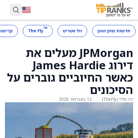
™
חדשות שוק ההון
וול סטריט
The Fly
קריפטו
JPMorgan מעלים את
דירוג James Hardie
כאשר החיוביים גוברים על
הסיכונים
דה פליי (TheFly)
12 בפברואר 2026