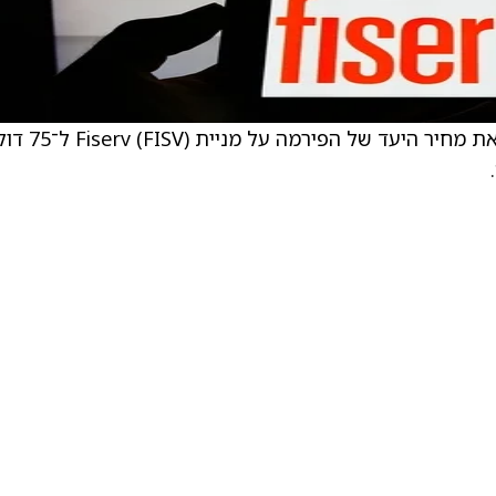
האנליסט של JPMorgan, טיאן־צין הואנג, הוריד את מחיר היעד של הפירמה 