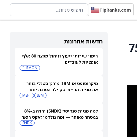
TipRanks.com
חדשות אחרונות
רמה על מניית Fiserv (FISV) ל־75
רימון שירותי ייעוץ וניהול מקצה 80 אלף
אופציות לעובדים
IL:RMON
מיקרוסופט או IBM: מורגן סטנלי בוחר
את מניית ההייפרסקיילר הטובה יותר
לקנייה עכשיו
IBM
MSFT
למה מניית סנדיסק (SNDK) ירדה ב-8%
במסחר מאוחר — ומה גולדמן זאקס רואה
בהמשך
SNDK