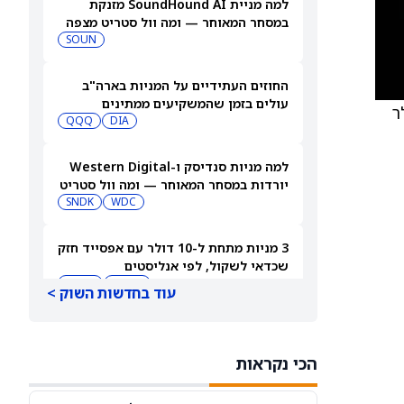
למה מניית SoundHound AI מזנקת
במסחר המאוחר — ומה וול סטריט מצפה
שיקרה בהמשך
SOUN
החוזים העתידיים על המניות בארה"ב
עולים בזמן שהמשקיעים ממתינים
על מניית Fiserv (FISV) ל־75 דולר
לדוחות נוספים
DIA
QQQ
למה מניות סנדיסק ו-Western Digital
יורדות במסחר המאוחר — ומה וול סטריט
צופה בהמשך
WDC
SNDK
3 מניות מתחת ל-10 דולר עם אפסייד חזק
שכדאי לשקול, לפי אנליסטים
TDUP
SOUN
עוד בחדשות השוק >
הירידה במניית ספייס אקס (SPCX) אחרי
דוחות הרבעון השני מפנה את הזרקור
הכי נקראות
ASTS
לקרנות סל חלל עם חשיפה גבוהה
GSAT