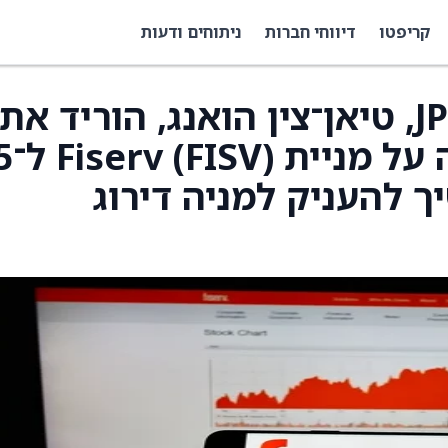
קריפטו
דיווחי חברות
ניתוחים ודעות
האנליסט של JPMorgan, טיאן־צין הואנג, הוריד את
מחיר היעד של הפי
 וממשיך להעניק למניה דירוג