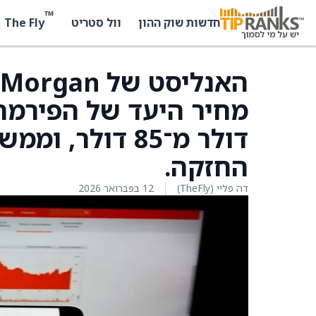
™
The Fly
חדשות שוק ההון
וול סטריט
דולר מ־85 דולר,
החזקה.
דה פליי (TheFly)
12 בפברואר 2026