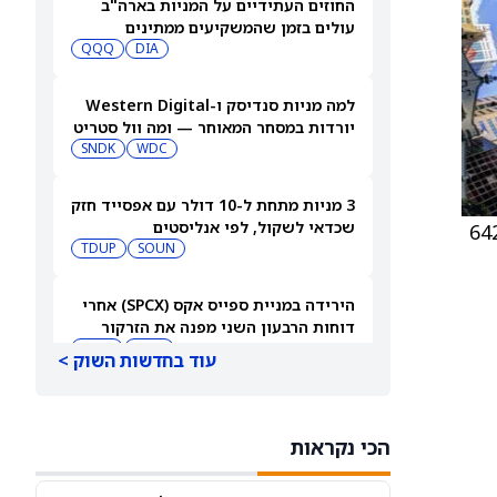
החוזים העתידיים על המניות בארה"ב
עולים בזמן שהמשקיעים ממתינים
לדוחות נוספים
DIA
QQQ
למה מניות סנדיסק ו-Western Digital
יורדות במסחר המאוחר — ומה וול סטריט
צופה בהמשך
WDC
SNDK
3 מניות מתחת ל-10 דולר עם אפסייד חזק
שכדאי לשקול, לפי אנליסטים
JPMo אנדרו סטיינרמן, הוריד את מחיר היעד של הפירמה על S&P Global ל-550 דולר מ-642
TDUP
SOUN
הירידה במניית ספייס אקס (SPCX) אחרי
דוחות הרבעון השני מפנה את הזרקור
ASTS
לקרנות סל חלל עם חשיפה גבוהה
GSAT
עוד בחדשות השוק >
מניית AMD ירדה אחרי דוחות הרבעון
השני, אבל ג'פריס וטרואיסט העלו את
הכי נקראות
מחירי היעד. הנה הסיבה
AMD