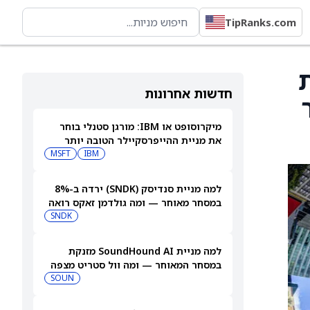
TipRanks.com
ת
חדשות אחרונות
5 דולר
מיקרוסופט או IBM: מורגן סטנלי בוחר
את מניית ההייפרסקיילר הטובה יותר
לקנייה עכשיו
IBM
MSFT
למה מניית סנדיסק (SNDK) ירדה ב-8%
במסחר מאוחר — ומה גולדמן זאקס רואה
בהמשך
SNDK
למה מניית SoundHound AI מזנקת
במסחר המאוחר — ומה וול סטריט מצפה
שיקרה בהמשך
SOUN