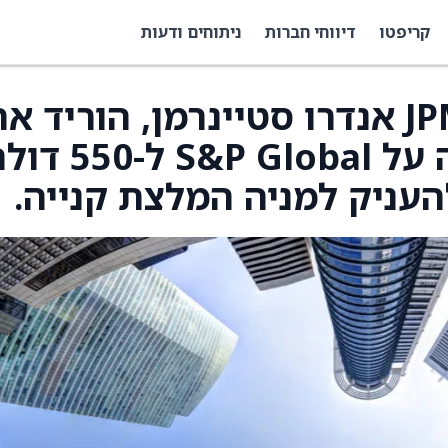
קריפטו
דיווחי חברות
ניתוחים ודעות
האנליסט של ,JPMorgan אנדרו סטיינרמן, הוריד א
מחיר היעד של הפירמה על S&P Global ל-50