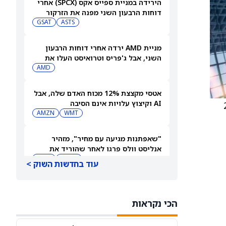
הירידה במניית ספייס אקס (SPCX) אחרי
דוחות הרבעון השני מפנה את הזרקור
ASTS
לקרנות סל חלל עם חשיפה גבוהה
GSAT
מניית AMD ירדה אחרי דוחות הרבעון
השני, אבל ג'פריס וטרואיסט העלו את
מחירי היעד. הנה הסיבה
AMD
אטסי מקצצת 12% מכוח האדם שלה, אבל
AI וקיצוץ עלויות אינם הסיבה
חברה ל-2026
AMZN
WMT
"שאפתנות מגיעה עם מחיר", מזהיר
אנליסט וולס פרגו לאחר שהוריד את
NVDA
מחיר היעד למניית אנבידיה (אנבידיה)
SPCX
עוד בחדשות השוק >
דוח הרווחים של ווסטרן דיגיטל: מניית
ווסטרן דיגיטל יורדת ב-10% למרות
הכי נקראות
תוצאות כספיות חזקות
WDC