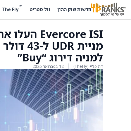
™
The Fly
חדשות שוק ההון
וול סטריט
vercore ISI
למניה דירוג “Buy”
דה פליי (TheFly)
12 בפברואר 2026