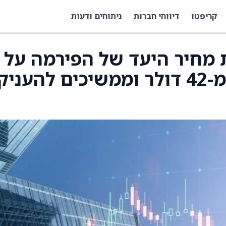
קריפטו
דיווחי חברות
ניתוחים ודעות
E העלו את מחיר היעד של הפירמה על
מניית UDR ל-43 דולר מ-42 דולר וממשיכים להעניק