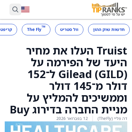
™
חדשות שוק ההון
וול סטריט
The Fly
קריפטו
Truist העלו את מחיר
היעד של הפירמה על
Gilead (GILD) ל־152
דולר מ־145 דולר
וממשיכים להמליץ על
מניית החברה בדירוג Buy
דה פליי (TheFly)
12 בפברואר 2026