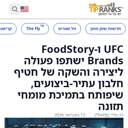
™
חדשות שוק ההון
וול סטריט
The Fly
קריפטו
UFC ו‑FoodStory
Brands ישתפו פעולה
ליצירה והשקה של חטיף
חלבון עתיר‑ביצועים,
שיפותח בתמיכת מומחי
תזונה
דה פליי (TheFly)
12 בפברואר 2026