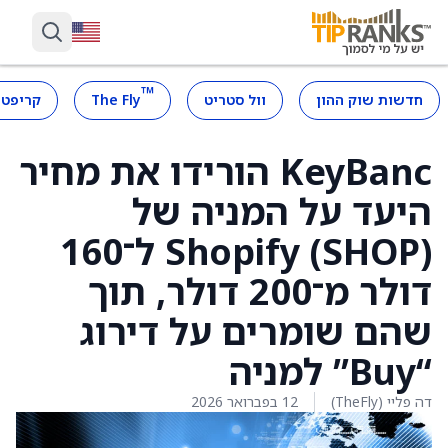
™
חדשות שוק ההון
וול סטריט
The Fly
קריפטו
KeyBanc הורידו את מחיר
היעד על המניה של
Shopify (SHOP) ל־160
דולר מ־200 דולר, תוך
שהם שומרים על דירוג
“Buy” למניה
דה פליי (TheFly)
12 בפברואר 2026