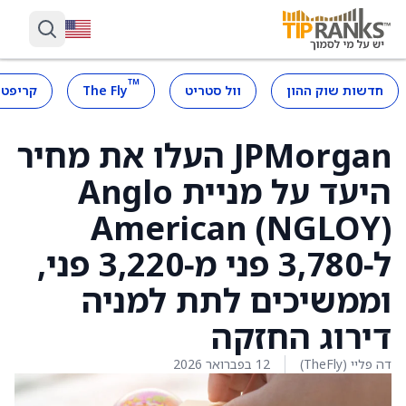
™
חדשות שוק ההון
וול סטריט
The Fly
קריפטו
JPMorgan העלו את מחיר
היעד על מניית Anglo
American (NGLOY)
ל‑3,780 פני מ‑3,220 פני,
וממשיכים לתת למניה
דירוג החזקה
דה פליי (TheFly)
12 בפברואר 2026