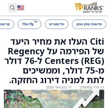
™
חדשות שוק ההון
וול סטריט
The Fly
קריפטו
Citi העלו את מחיר היעד
של הפירמה על Regency
Centers (REG) ל-76 דולר
מ-75 דולר, וממשיכים
לתת למניה דירוג החזקה.
דה פליי (TheFly)
11 בפברואר 2026