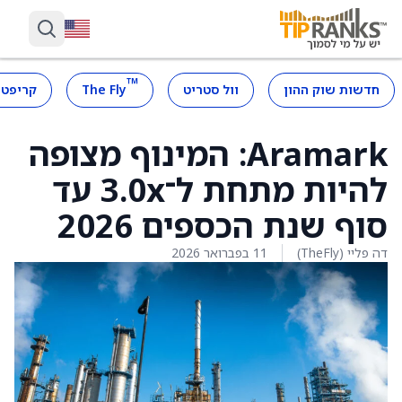
™
חדשות שוק ההון
וול סטריט
The Fly
קריפטו
Aramark: המינוף מצופה
להיות מתחת ל־3.0x עד
סוף שנת הכספים 2026
דה פליי (TheFly)
11 בפברואר 2026