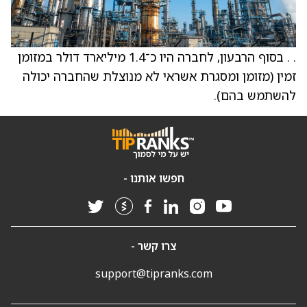
. . בסוף הרבעון, לחברה היו כ־1.4 מיליארד דולר במזומן
זמין (מזומן ומסגרת אשראי לא מנוצלת שהחברה יכולה
להשתמש בהם).
חפשו אותנו -
צרו קשר -
support@tipranks.com