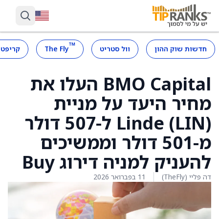
™
חדשות שוק ההון
וול סטריט
The Fly
קריפטו
BMO Capital העלו את
מחיר היעד על מניית
Linde (LIN) ל-507 דולר
מ-501 דולר וממשיכים
להעניק למניה דירוג Buy
דה פליי (TheFly)
11 בפברואר 2026