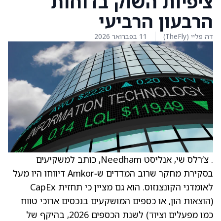
ציפיות השוק בדוחות
הרבעון הרביעי
דה פליי (TheFly)
11 בפברואר 2026
. צ’רלס שי, אנליסט Needham, כותב למשקיעים
בסקירת מחקר שרוב המדדים ש‑Amkor דיווחו היו מעל
לאומדני הקונצנזוס. הוא גם מציין כי תחזית CapEx
‏(הוצאות הון, או כספים המושקעים בנכסים ארוכי טווח
כמו מפעלים וציוד) לשנת הכספים 2026, בהיקף של