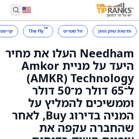
™
חדשות שוק ההון
וול סטריט
The Fly
קריפטו
Needham העלו את מחיר
היעד על מניית Amkor
Technology ‏(AMKR)
ל־65 דולר מ־50 דולר
וממשיכים להמליץ על
המניה בדירוג Buy, לאחר
שהחברה עקפה את