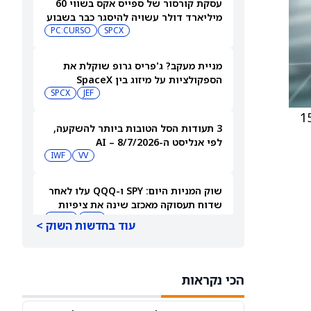
עסקת קורסור של ספייס אקס בשווי 60
מיליארד דולר עשויה להיסגר כבר בשבוע
הבא… אבל המותג Cursor עלול להיעלם
SPCX
PC:CURSO
מניית מעקב? ג'פריס גרופ שוקלת את
הספקולציות על מיזוג בין SpaceX
לטסלה
JEF
SPCX
 מ‑Hold ל‑Buy, תוך שמירה על מחיר היעד ברמה של 155
3 תעודות הסל הטובות ביותר להשקעה,
לפי אנליסט ה-AI – 8/7/2026
IWF
VV
שוק המניות היום: SPY ו-QQQ עלו לאחר
שדוח תעסוקה מאכזב שינה את ציפיות
הריבית
DIA
QQQ
עוד בחדשות השוק >
מניות מחשוב קוונטי מזנקות כשוושינגטון
בוחנת הגדלת המימון ב-68%
הכי נקראות
QBTS
IONQ