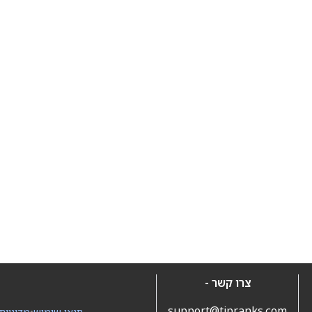
צרו קשר -
support@tipranks.com
תנאי שימוש
•
מדיניות