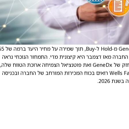
. Wells Fargo העלו את הדירוג של GeneDx (WGS)
 סבורים כי ירידה של 50% במניית החברה מאז דצמבר היא קיצונית מדי. התמחור הנוכחי נראה
אטרקטיבי וכבר משקף את מעמדה התחרותי החזק של GeneDx ואת פוטנציאל הצמיחה ארוכת הטווח שלה,
אומר האנליסט למשקיעים במזכר מחקר. ב‑Wells Fargo רואים בכוח המכירות המורחב של החברה ובכניסה
נת 2026.