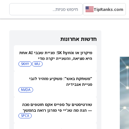
TipRanks.com
חדשות אחרונות
מיקרון או SK hynix: מניית שבבי AI אחת
היא מציאה, והשנייה יקרה מדי
SKHY
MU
"משחקת באש": משקיע מזהיר לגבי
מניית אנבידיה
NVDA
שורטיסטים על ספייס אקס חוטפים מכה
— הנה מה שג'יי פי מורגן רואה בהמשך
SPCX