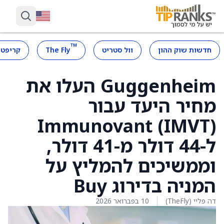
™
חדשות שוק ההון
וול סטריט
The Fly
קריפטו
Guggenheim העלו את
מחיר היעד עבור
Immunovant (IMVT)
ל-44 דולר מ-41 דולר,
וממשיכים להמליץ על
המניה בדירוג Buy
דה פליי (TheFly)
10 בפברואר 2026