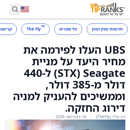
™
חדשות שוק ההון
וול סטריט
The Fly
קריפטו
UBS העלו לפירמה את
מחיר היעד על מניית
Seagate ‏(STX) ל‑440
דולר מ‑385 דולר,
וממשיכים להעניק למניה
דירוג החזקה.
דה פליי (TheFly)
10 בפברואר 2026