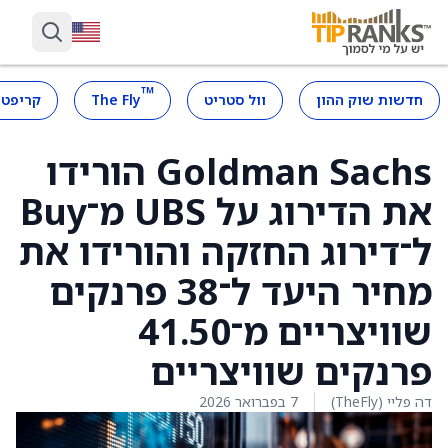
™
חדשות שוק ההון
וול סטריט
The Fly
קריפטו
Goldman Sachs הורידו
את הדירוג על UBS מ־Buy
ל־דירוג החזקה והורידו את
מחיר היעד ל־38 פרנקים
שוויצריים מ־41.50
פרנקים שוויצריים
דה פליי (TheFly)
7 בפברואר 2026