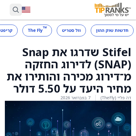
™
חדשות שוק ההון
וול סטריט
The Fly
קריפטו
Stifel שדרגו את Snap
(SNAP) לדירוג החזקה
מ־דירוג מכירה והותירו את
מחיר היעד על 5.50 דולר
דה פליי (TheFly)
7 בפברואר 2026