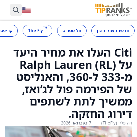
™
חדשות שוק ההון
וול סטריט
The Fly
קריפטו
Citi העלו את מחיר היעד
על Ralph Lauren (RL)
מ-333 ל-360, והאנליסט
של הפירמה פול לג’ואז,
ממשיך לתת לשתפים
דירוג החזקה.
דה פליי (TheFly)
7 בפברואר 2026