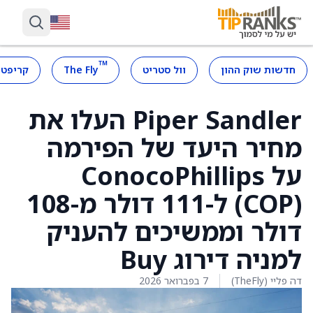
™
חדשות שוק ההון
וול סטריט
The Fly
קריפטו
Piper Sandler העלו את
מחיר היעד של הפירמה
על ConocoPhillips
(COP) ל-111 דולר מ-108
דולר וממשיכים להעניק
למניה דירוג Buy
דה פליי (TheFly)
7 בפברואר 2026