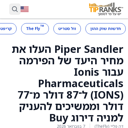
™
חדשות שוק ההון
וול סטריט
The Fly
קריפטו
Piper Sandler העלו את
מחיר היעד של הפירמה
עבור Ionis
Pharmaceuticals
‏(IONS) ל־87 דולר מ־77
דולר וממשיכים להעניק
למניה דירוג Buy
דה פליי (TheFly)
7 בפברואר 2026