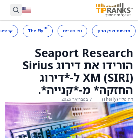
™
חדשות שוק ההון
וול סטריט
The Fly
קריפטו
Seaport Research
הורידו את דירוג Sirius
XM (SIRI) ל-*דירוג
החזקה* מ-*קנייה*.
דה פליי (TheFly)
7 בפברואר 2026