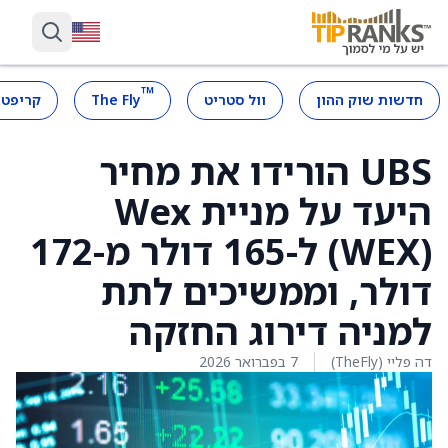
™
חדשות שוק ההון
וול סטריט
The Fly
קריפטו
UBS הורידו את מחיר
היעד על מניית Wex
(WEX) ל-165 דולר מ-172
דולר, וממשיכים לתת
למניה דירוג החזקה
דה פליי (TheFly)
7 בפברואר 2026