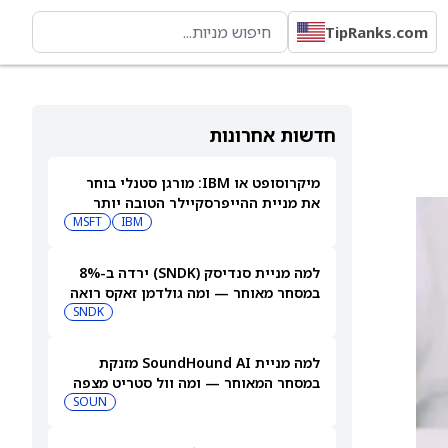
TipRanks.com
חדשות אחרונות
מיקרוסופט או IBM: מורגן סטנלי בוחר
את מניית ההייפרסקיילר הטובה יותר
לקנייה עכשיו
IBM
MSFT
למה מניית סנדיסק (SNDK) ירדה ב-8%
במסחר מאוחר — ומה גולדמן זאקס רואה
בהמשך
SNDK
למה מניית SoundHound AI מזנקת
במסחר המאוחר — ומה וול סטריט מצפה
שיקרה בהמשך
SOUN