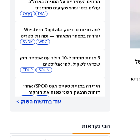
החוזים העתידיים על המניות בארה"ב
עולים בזמן שהמשקיעים ממתינים
לדוחות נוספים
DIA
QQQ
למה מניות סנדיסק ו-Western Digital
יורדות במסחר המאוחר — ומה וול סטריט
צופה בהמשך
WDC
SNDK
3 מניות מתחת ל-10 דולר עם אפסייד חזק
ק כ‑1,000 עובדים של
שכדאי לשקול, לפי אנליסטים
TDUP
SOUN
N, מרכז המחקר החדש
הירידה במניית ספייס אקס (SPCX) אחרי
דוחות הרבעון השני מפנה את הזרקור
ASTS
לקרנות סל חלל עם חשיפה גבוהה
GSAT
עוד בחדשות השוק >
מניית AMD ירדה אחרי דוחות הרבעון
השני, אבל ג'פריס וטרואיסט העלו את
הכי נקראות
מחירי היעד. הנה הסיבה
AMD