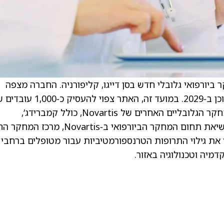
ת מרכז מחקר ביורפואי גלובלי חדש בסן דייגו, קליפורניה. החברה מצפה
שהמתקן, שגודלו כ-466 אלף רגל רבועה, יהיה מוכן ב‑2029. במועד זה, האתר צפוי להעסי
Novartis ולהיות מחובר בקשר הדוק לאתרי המחקר הגלובליים האחרים של Novartis, כולל קמברידג’,
מסצ’וסטס, ובאזל, שווייץ. . לדברי פיונה מרשל, נשיאת תחום המחקר הביורפואי ב‑ovartis
המובילות המדעית של Novartis ויאיץ את גילוי התרופות הטרנספורמטיביות עבור מטופלים ברחבי
מיה וטכנולוגיה באזור.