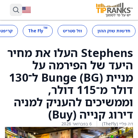
™
חדשות שוק ההון
וול סטריט
The Fly
קריפטו
Stephens העלו את מחיר
היעד של הפירמה על
מניית Bunge (BG) ל־130
דולר מ־115 דולר,
וממשיכים להעניק למניה
דירוג קנייה (Buy)
דה פליי (TheFly)
6 בפברואר 2026