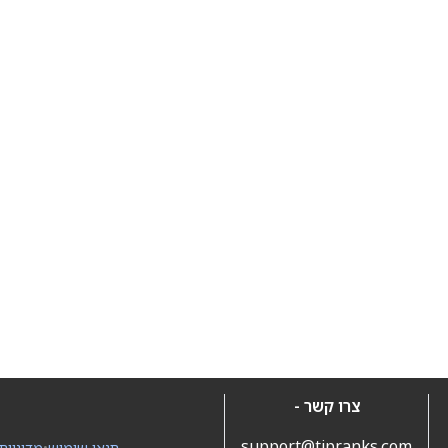
צרו קשר -
support@tipranks.com
תנאי שימוש
•
מדיניות