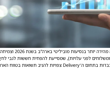
הפירמה רואה צמיחה חזקה קדימה, כולל צמיחה מהירה יותר בנסיעות מוביליטי בארה”ב בשנת 2026 וצמיחה
 כולל של נסיעות ומשלוחים לפני עלויות), שמסייעת להפחית חששות לגבי לח
שולי הרווח. Wells Fargo מוסיפים כי השקעות כבדות בתחום ה־Delivery צפויות להניב תשואות בטווח ה