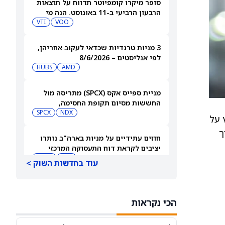
סופר מיקרו קומפיוטר תדווח על תוצאות
הרבעון הרביעי ב-11 באוגוסט. הנה מי
מחזיק במניית SMCI
VOO
VTI
3 מניות טרנדיות שכדאי לעקוב אחריהן,
לפי אנליסטים – 8/6/2026
HUBS
AMD
מניית ספייס אקס (SPCX) מתריסה מול
החששות מסיום תקופת החסימה,
ומטפסת לאחר שחרור 911 מיליון מניות
NDX
SPCX
ץ על
ארוך
חוזים עתידיים על מניות בארה"ב נותרו
יציבים לקראת דוח התעסוקה המרכזי
QQQ
DIA
עוד בחדשות השוק >
3 תעודות הסל הטובות ביותר להשקעה,
לפי אנליסט ה-AI – 8/6/2026
הכי נקראות
VYM
JNJ