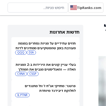
TipRanks.com
חדשות אחרונות
חוזים עתידיים על מניות נסחרים במגמה
מעורבת בזמן שהמשקיעים ממתינים לדוח
התעסוקה של יולי
DIA
QQQ
בעלי עניין קונים את הירידות ב-2 המניות
האלה — והאנליסטים מגבים את המהלך
CVNA
CSGP
פרטנר: מחזיקי אג”ח ז’ וח’ מתנגדים
לחלוקת דיבידנד מיוחדת
IL:PTNR